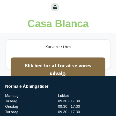
Gå til hoved-indhold
Casa Blanca
Kurven er tom
Klik her for at for at se vores
udvalg.
Normale Åbningstider
Mandag
Lukket
Tirsdag
09.30 - 17.30
Onsdag
09.30 - 17.30
Torsdag
09.30 - 17.30