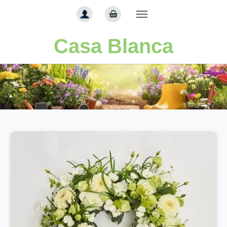
Gå til hoved-indhold
Casa Blanca