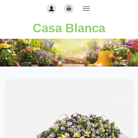
Gå til hoved-indhold
Casa Blanca