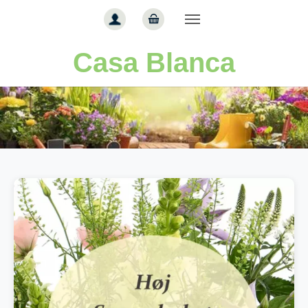
Gå til hoved-indhold
Casa Blanca